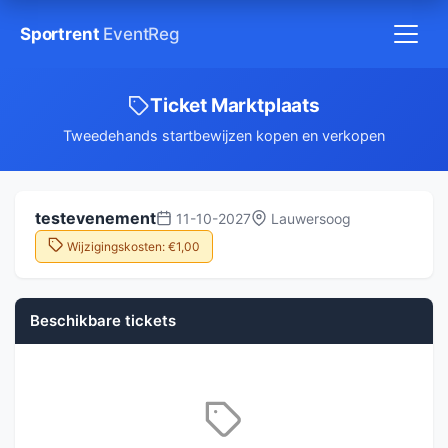
Sportrent
EventReg
Ticket Marktplaats
Tweedehands startbewijzen kopen en verkopen
testevenement
11-10-2027
Lauwersoog
Wijzigingskosten: €1,00
Beschikbare tickets