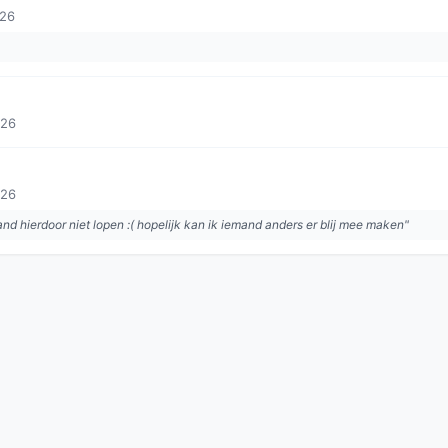
026
026
026
and hierdoor niet lopen :( hopelijk kan ik iemand anders er blij mee maken"