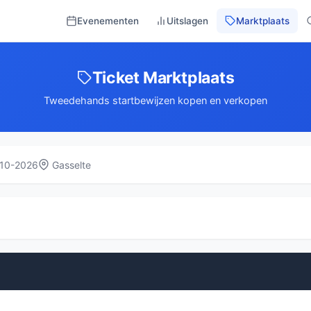
Evenementen
Uitslagen
Marktplaats
Ticket Marktplaats
Tweedehands startbewijzen kopen en verkopen
10-2026
Gasselte