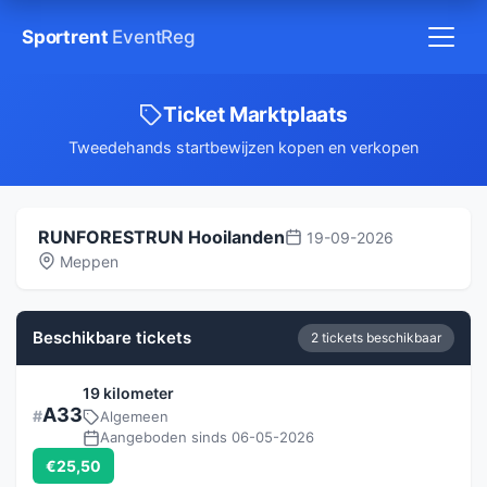
Sportrent
EventReg
Ticket Marktplaats
Tweedehands startbewijzen kopen en verkopen
RUNFORESTRUN Hooilanden
19-09-2026
Meppen
Beschikbare tickets
2 tickets beschikbaar
19 kilometer
A33
Algemeen
Aangeboden sinds 06-05-2026
€25,50