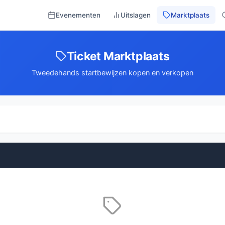
Evenementen
Uitslagen
Marktplaats
Ticket Marktplaats
Tweedehands startbewijzen kopen en verkopen